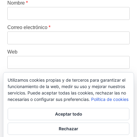
Nombre
*
Correo electrónico
*
Web
Utilizamos cookies propias y de terceros para garantizar el
funcionamiento de la web, medir su uso y mejorar nuestros
Este sitio usa Akismet para reducir el spam.
Aprende
servicios. Puede aceptar todas las cookies, rechazar las no
cómo se procesan los datos de tus comentarios.
necesarias o configurar sus preferencias.
Política de cookies
Aceptar todo
Wassap.net proporciona ayuda no oficial para la aplicación WhatsApp.
La marca pertenece a Facebook y no tenemos relación alguna con ella.
Rechazar