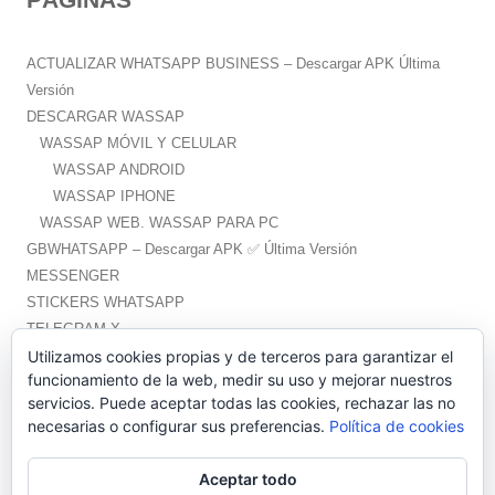
a
r
:
ACTUALIZAR WHATSAPP BUSINESS – Descargar APK Última
Versión
DESCARGAR WASSAP
WASSAP MÓVIL Y CELULAR
WASSAP ANDROID
WASSAP IPHONE
WASSAP WEB. WASSAP PARA PC
GBWHATSAPP – Descargar APK ✅️ Última Versión
MESSENGER
STICKERS WHATSAPP
TELEGRAM X
WHATSAPP PLUS – Descargar APK ✅️ Última Versión
Utilizamos cookies propias y de terceros para garantizar el
funcionamiento de la web, medir su uso y mejorar nuestros
servicios. Puede aceptar todas las cookies, rechazar las no
necesarias o configurar sus preferencias.
Política de cookies
Aceptar todo
Wassap.net proporciona ayuda no oficial para la aplicación WhatsApp.