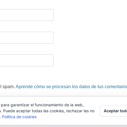
el spam.
Aprende cómo se procesan los datos de tus comentario
 para garantizar el funcionamiento de la web,
la aplicación WhatsApp. La marca pertenece a Facebook y no tenemos relación alg
Aceptar tod
s. Puede aceptar todas las cookies, rechazar las no
s.
Política de cookies
viso legal y quiénes somos
||
Contacto