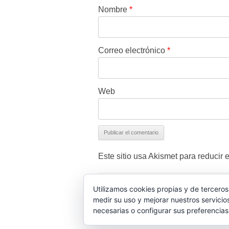
Nombre
*
Correo electrónico
*
Web
Este sitio usa Akismet para reducir 
Utilizamos cookies propias y de terceros
Wassap.net proporciona ayuda no oficial para 
medir su uso y mejorar nuestros servicio
necesarias o configurar sus preferencia
Política de Cookies
||
Política de privacidad
||
A