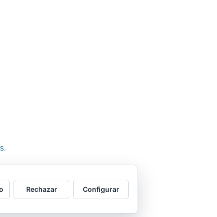
s.
una con ella.
o
Rechazar
Configurar