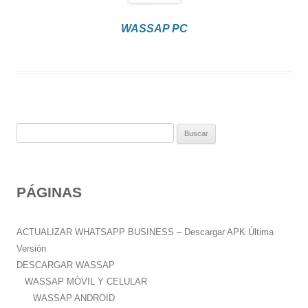
WASSAP PC
B
u
s
c
PÁGINAS
a
r
:
ACTUALIZAR WHATSAPP BUSINESS – Descargar APK Última
Versión
DESCARGAR WASSAP
WASSAP MÓVIL Y CELULAR
WASSAP ANDROID