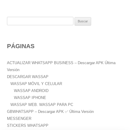
B
u
s
c
PÁGINAS
a
r
:
ACTUALIZAR WHATSAPP BUSINESS – Descargar APK Última
Versión
DESCARGAR WASSAP
WASSAP MÓVIL Y CELULAR
WASSAP ANDROID
WASSAP IPHONE
WASSAP WEB. WASSAP PARA PC
GBWHATSAPP – Descargar APK ✅️ Última Versión
MESSENGER
STICKERS WHATSAPP