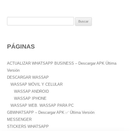
B
u
s
c
PÁGINAS
a
r
:
ACTUALIZAR WHATSAPP BUSINESS – Descargar APK Última
Versión
DESCARGAR WASSAP
WASSAP MÓVIL Y CELULAR
WASSAP ANDROID
WASSAP IPHONE
WASSAP WEB. WASSAP PARA PC
GBWHATSAPP – Descargar APK ✅️ Última Versión
MESSENGER
STICKERS WHATSAPP