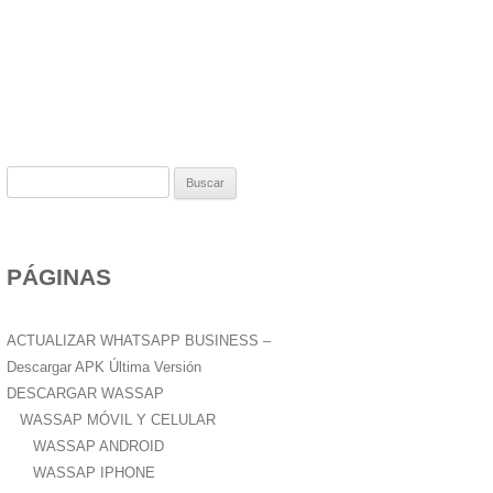
B
u
s
c
PÁGINAS
a
r
:
ACTUALIZAR WHATSAPP BUSINESS –
Descargar APK Última Versión
DESCARGAR WASSAP
WASSAP MÓVIL Y CELULAR
WASSAP ANDROID
WASSAP IPHONE