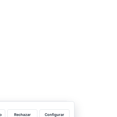
una con ella.
o
Rechazar
Configurar