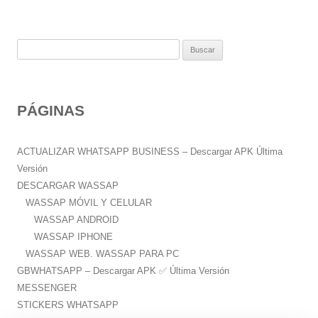
B
u
s
c
PÁGINAS
a
r
:
ACTUALIZAR WHATSAPP BUSINESS – Descargar APK Última
Versión
DESCARGAR WASSAP
WASSAP MÓVIL Y CELULAR
WASSAP ANDROID
WASSAP IPHONE
WASSAP WEB. WASSAP PARA PC
GBWHATSAPP – Descargar APK ✅️ Última Versión
MESSENGER
STICKERS WHATSAPP