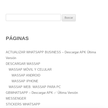
B
u
s
c
PÁGINAS
a
r
:
ACTUALIZAR WHATSAPP BUSINESS – Descargar APK Última
Versión
DESCARGAR WASSAP
WASSAP MÓVIL Y CELULAR
WASSAP ANDROID
WASSAP IPHONE
WASSAP WEB. WASSAP PARA PC
GBWHATSAPP – Descargar APK ✅️ Última Versión
MESSENGER
STICKERS WHATSAPP