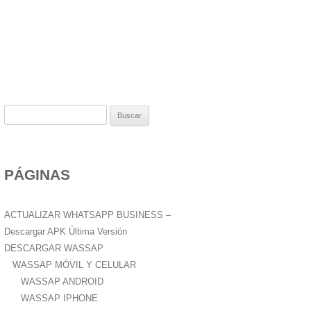
B
u
s
c
PÁGINAS
a
r
:
ACTUALIZAR WHATSAPP BUSINESS –
Descargar APK Última Versión
DESCARGAR WASSAP
WASSAP MÓVIL Y CELULAR
WASSAP ANDROID
WASSAP IPHONE