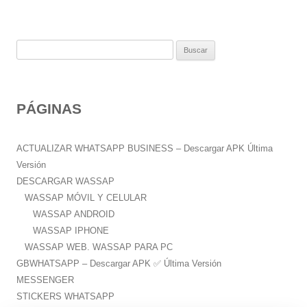
B
u
s
c
PÁGINAS
a
r
:
ACTUALIZAR WHATSAPP BUSINESS – Descargar APK Última
Versión
DESCARGAR WASSAP
WASSAP MÓVIL Y CELULAR
WASSAP ANDROID
WASSAP IPHONE
WASSAP WEB. WASSAP PARA PC
GBWHATSAPP – Descargar APK ✅️ Última Versión
MESSENGER
STICKERS WHATSAPP