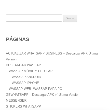
B
u
s
c
PÁGINAS
a
r
:
ACTUALIZAR WHATSAPP BUSINESS – Descargar APK Última
Versión
DESCARGAR WASSAP
WASSAP MÓVIL Y CELULAR
WASSAP ANDROID
WASSAP IPHONE
WASSAP WEB. WASSAP PARA PC
GBWHATSAPP – Descargar APK ✅️ Última Versión
MESSENGER
STICKERS WHATSAPP