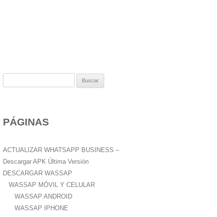
B
u
s
c
PÁGINAS
a
r
:
ACTUALIZAR WHATSAPP BUSINESS –
Descargar APK Última Versión
DESCARGAR WASSAP
WASSAP MÓVIL Y CELULAR
WASSAP ANDROID
WASSAP IPHONE