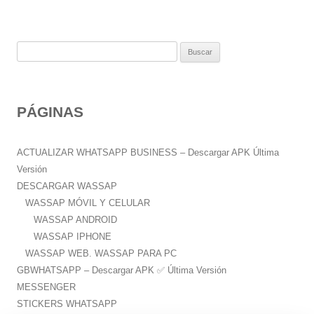
B
u
s
c
PÁGINAS
a
r
:
ACTUALIZAR WHATSAPP BUSINESS – Descargar APK Última
Versión
DESCARGAR WASSAP
WASSAP MÓVIL Y CELULAR
WASSAP ANDROID
WASSAP IPHONE
WASSAP WEB. WASSAP PARA PC
GBWHATSAPP – Descargar APK ✅️ Última Versión
MESSENGER
STICKERS WHATSAPP