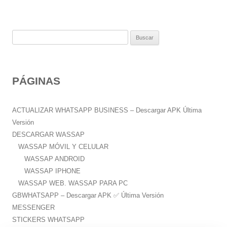
B
u
s
c
PÁGINAS
a
r
:
ACTUALIZAR WHATSAPP BUSINESS – Descargar APK Última
Versión
DESCARGAR WASSAP
WASSAP MÓVIL Y CELULAR
WASSAP ANDROID
WASSAP IPHONE
WASSAP WEB. WASSAP PARA PC
GBWHATSAPP – Descargar APK ✅️ Última Versión
MESSENGER
STICKERS WHATSAPP