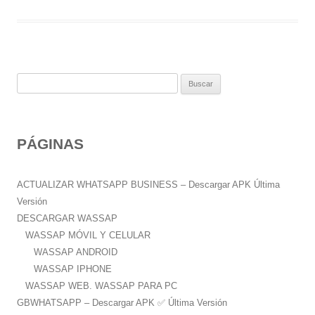
B
u
s
c
PÁGINAS
a
r
:
ACTUALIZAR WHATSAPP BUSINESS – Descargar APK Última
Versión
DESCARGAR WASSAP
WASSAP MÓVIL Y CELULAR
WASSAP ANDROID
WASSAP IPHONE
WASSAP WEB. WASSAP PARA PC
GBWHATSAPP – Descargar APK ✅️ Última Versión