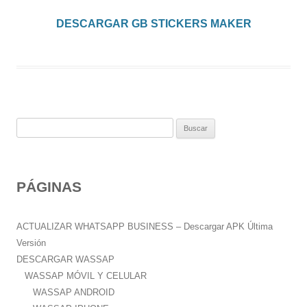
DESCARGAR GB STICKERS MAKER
B
u
s
c
PÁGINAS
a
r
:
ACTUALIZAR WHATSAPP BUSINESS – Descargar APK Última
Versión
DESCARGAR WASSAP
WASSAP MÓVIL Y CELULAR
WASSAP ANDROID