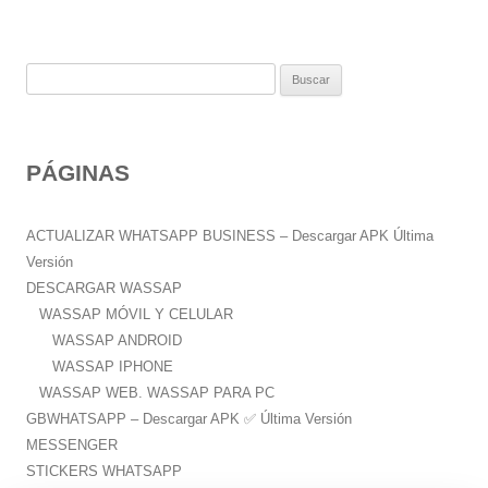
B
u
s
c
PÁGINAS
a
r
:
ACTUALIZAR WHATSAPP BUSINESS – Descargar APK Última
Versión
DESCARGAR WASSAP
WASSAP MÓVIL Y CELULAR
WASSAP ANDROID
WASSAP IPHONE
WASSAP WEB. WASSAP PARA PC
GBWHATSAPP – Descargar APK ✅️ Última Versión
MESSENGER
STICKERS WHATSAPP