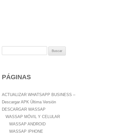
B
u
s
c
PÁGINAS
a
r
:
ACTUALIZAR WHATSAPP BUSINESS –
Descargar APK Última Versión
DESCARGAR WASSAP
WASSAP MÓVIL Y CELULAR
WASSAP ANDROID
WASSAP IPHONE