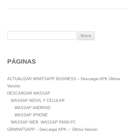
B
u
s
c
PÁGINAS
a
r
:
ACTUALIZAR WHATSAPP BUSINESS – Descargar APK Última
Versión
DESCARGAR WASSAP
WASSAP MÓVIL Y CELULAR
WASSAP ANDROID
WASSAP IPHONE
WASSAP WEB. WASSAP PARA PC
GBWHATSAPP – Descargar APK ✅️ Última Versión