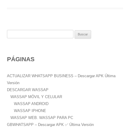
B
u
s
c
PÁGINAS
a
r
:
ACTUALIZAR WHATSAPP BUSINESS – Descargar APK Última
Versión
DESCARGAR WASSAP
WASSAP MÓVIL Y CELULAR
WASSAP ANDROID
WASSAP IPHONE
WASSAP WEB. WASSAP PARA PC
GBWHATSAPP – Descargar APK ✅️ Última Versión