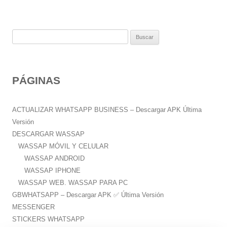
B
u
s
c
PÁGINAS
a
r
:
ACTUALIZAR WHATSAPP BUSINESS – Descargar APK Última
Versión
DESCARGAR WASSAP
WASSAP MÓVIL Y CELULAR
WASSAP ANDROID
WASSAP IPHONE
WASSAP WEB. WASSAP PARA PC
GBWHATSAPP – Descargar APK ✅️ Última Versión
MESSENGER
STICKERS WHATSAPP