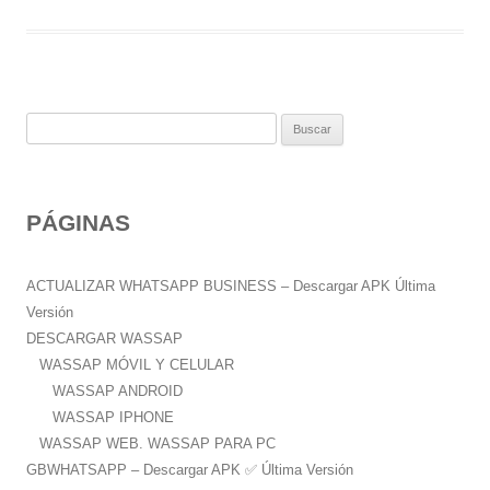
B
u
s
c
PÁGINAS
a
r
:
ACTUALIZAR WHATSAPP BUSINESS – Descargar APK Última
Versión
DESCARGAR WASSAP
WASSAP MÓVIL Y CELULAR
WASSAP ANDROID
WASSAP IPHONE
WASSAP WEB. WASSAP PARA PC
GBWHATSAPP – Descargar APK ✅️ Última Versión