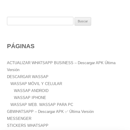
B
u
s
c
PÁGINAS
a
r
:
ACTUALIZAR WHATSAPP BUSINESS – Descargar APK Última
Versión
DESCARGAR WASSAP
WASSAP MÓVIL Y CELULAR
WASSAP ANDROID
WASSAP IPHONE
WASSAP WEB. WASSAP PARA PC
GBWHATSAPP – Descargar APK ✅️ Última Versión
MESSENGER
STICKERS WHATSAPP