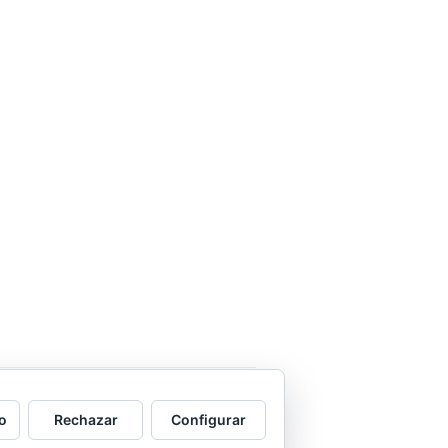
una con ella.
o
Rechazar
Configurar