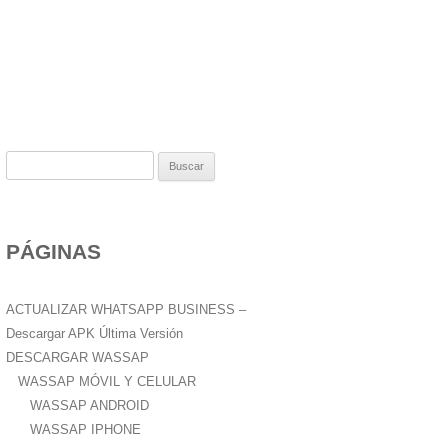
B
u
s
c
PÁGINAS
a
r
:
ACTUALIZAR WHATSAPP BUSINESS –
Descargar APK Última Versión
DESCARGAR WASSAP
WASSAP MÓVIL Y CELULAR
WASSAP ANDROID
WASSAP IPHONE