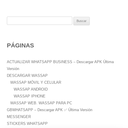
B
u
s
c
PÁGINAS
a
r
:
ACTUALIZAR WHATSAPP BUSINESS – Descargar APK Última
Versión
DESCARGAR WASSAP
WASSAP MÓVIL Y CELULAR
WASSAP ANDROID
WASSAP IPHONE
WASSAP WEB. WASSAP PARA PC
GBWHATSAPP – Descargar APK ✅️ Última Versión
MESSENGER
STICKERS WHATSAPP