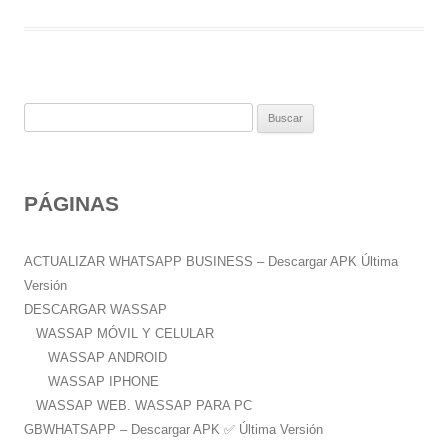
B
u
s
c
PÁGINAS
a
r
:
ACTUALIZAR WHATSAPP BUSINESS – Descargar APK Última
Versión
DESCARGAR WASSAP
WASSAP MÓVIL Y CELULAR
WASSAP ANDROID
WASSAP IPHONE
WASSAP WEB. WASSAP PARA PC
GBWHATSAPP – Descargar APK ✅️ Última Versión