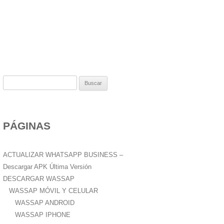
B
u
s
c
PÁGINAS
a
r
:
ACTUALIZAR WHATSAPP BUSINESS –
Descargar APK Última Versión
DESCARGAR WASSAP
WASSAP MÓVIL Y CELULAR
WASSAP ANDROID
WASSAP IPHONE