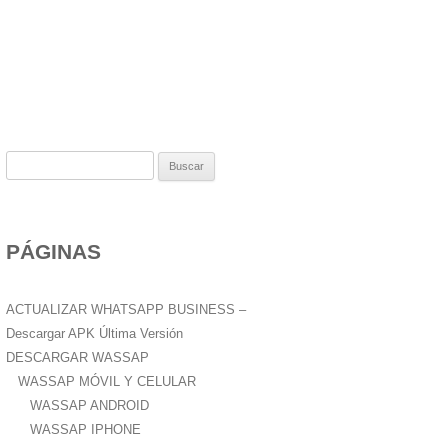
B
u
s
c
PÁGINAS
a
r
:
ACTUALIZAR WHATSAPP BUSINESS –
Descargar APK Última Versión
DESCARGAR WASSAP
WASSAP MÓVIL Y CELULAR
WASSAP ANDROID
WASSAP IPHONE