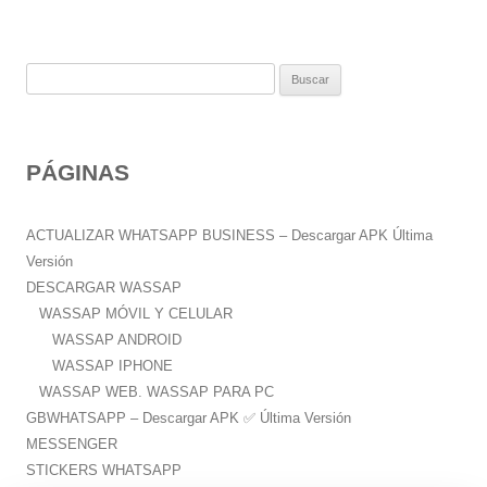
B
u
s
c
PÁGINAS
a
r
:
ACTUALIZAR WHATSAPP BUSINESS – Descargar APK Última
Versión
DESCARGAR WASSAP
WASSAP MÓVIL Y CELULAR
WASSAP ANDROID
WASSAP IPHONE
WASSAP WEB. WASSAP PARA PC
GBWHATSAPP – Descargar APK ✅️ Última Versión
MESSENGER
STICKERS WHATSAPP