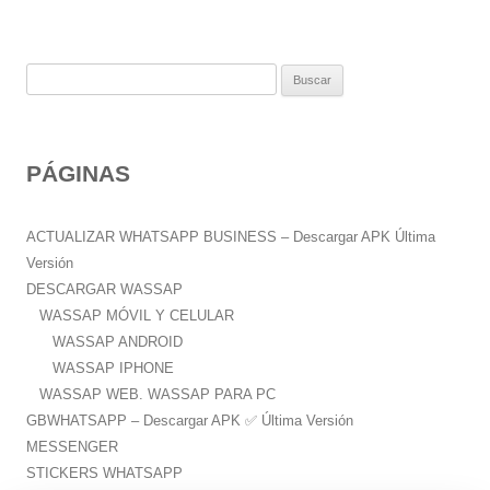
B
u
s
c
PÁGINAS
a
r
:
ACTUALIZAR WHATSAPP BUSINESS – Descargar APK Última
Versión
DESCARGAR WASSAP
WASSAP MÓVIL Y CELULAR
WASSAP ANDROID
WASSAP IPHONE
WASSAP WEB. WASSAP PARA PC
GBWHATSAPP – Descargar APK ✅️ Última Versión
MESSENGER
STICKERS WHATSAPP