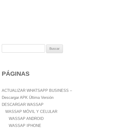
B
u
s
c
PÁGINAS
a
r
:
ACTUALIZAR WHATSAPP BUSINESS –
Descargar APK Última Versión
DESCARGAR WASSAP
WASSAP MÓVIL Y CELULAR
WASSAP ANDROID
WASSAP IPHONE