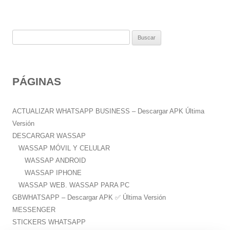
B
u
s
c
PÁGINAS
a
r
:
ACTUALIZAR WHATSAPP BUSINESS – Descargar APK Última
Versión
DESCARGAR WASSAP
WASSAP MÓVIL Y CELULAR
WASSAP ANDROID
WASSAP IPHONE
WASSAP WEB. WASSAP PARA PC
GBWHATSAPP – Descargar APK ✅️ Última Versión
MESSENGER
STICKERS WHATSAPP