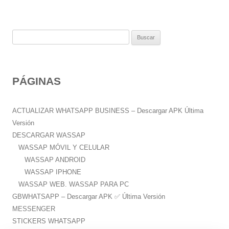
B
u
s
c
PÁGINAS
a
r
:
ACTUALIZAR WHATSAPP BUSINESS – Descargar APK Última
Versión
DESCARGAR WASSAP
WASSAP MÓVIL Y CELULAR
WASSAP ANDROID
WASSAP IPHONE
WASSAP WEB. WASSAP PARA PC
GBWHATSAPP – Descargar APK ✅️ Última Versión
MESSENGER
STICKERS WHATSAPP