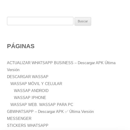
B
u
s
c
PÁGINAS
a
r
:
ACTUALIZAR WHATSAPP BUSINESS – Descargar APK Última
Versión
DESCARGAR WASSAP
WASSAP MÓVIL Y CELULAR
WASSAP ANDROID
WASSAP IPHONE
WASSAP WEB. WASSAP PARA PC
GBWHATSAPP – Descargar APK ✅️ Última Versión
MESSENGER
STICKERS WHATSAPP