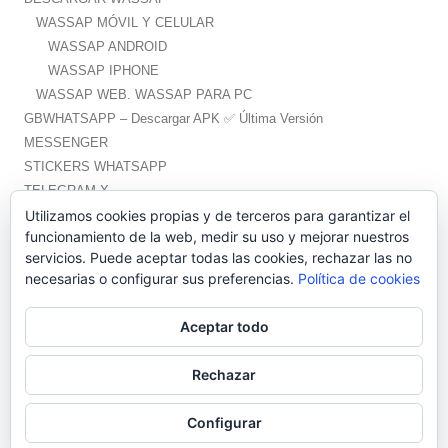
WASSAP MÓVIL Y CELULAR
WASSAP ANDROID
WASSAP IPHONE
WASSAP WEB. WASSAP PARA PC
GBWHATSAPP – Descargar APK ✅️ Última Versión
MESSENGER
STICKERS WHATSAPP
TELEGRAM X
WHATSAPP PLUS – Descargar APK ✅️ Última Versión
Utilizamos cookies propias y de terceros para garantizar el
funcionamiento de la web, medir su uso y mejorar nuestros
servicios. Puede aceptar todas las cookies, rechazar las no
necesarias o configurar sus preferencias.
Política de cookies
Aceptar todo
Wassap.net proporciona ayuda no oficial para la aplicación WhatsApp.
La marca pertenece a Facebook y no tenemos relación alguna con ella.
Rechazar
Política de Cookies
||
Política de privacidad
||
Aviso legal y quiénes somos
Configurar
||
Contacto