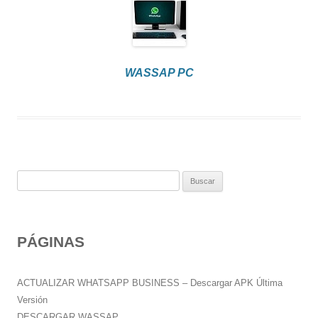
WASSAP PC
B
u
s
c
PÁGINAS
a
r
:
ACTUALIZAR WHATSAPP BUSINESS – Descargar APK Última
Versión
DESCARGAR WASSAP