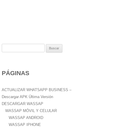
B
u
s
c
PÁGINAS
a
r
:
ACTUALIZAR WHATSAPP BUSINESS –
Descargar APK Última Versión
DESCARGAR WASSAP
WASSAP MÓVIL Y CELULAR
WASSAP ANDROID
WASSAP IPHONE