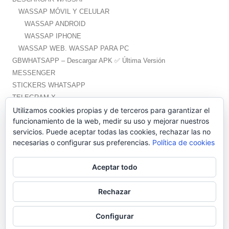
WASSAP MÓVIL Y CELULAR
WASSAP ANDROID
WASSAP IPHONE
WASSAP WEB. WASSAP PARA PC
GBWHATSAPP – Descargar APK ✅️ Última Versión
MESSENGER
STICKERS WHATSAPP
TELEGRAM X
WHATSAPP PLUS – Descargar APK ✅️ Última Versión
Utilizamos cookies propias y de terceros para garantizar el
funcionamiento de la web, medir su uso y mejorar nuestros
servicios. Puede aceptar todas las cookies, rechazar las no
necesarias o configurar sus preferencias.
Política de cookies
Aceptar todo
Wassap.net proporciona ayuda no oficial para la aplicación WhatsApp.
La marca pertenece a Facebook y no tenemos relación alguna con ella.
Rechazar
Política de Cookies
||
Política de privacidad
||
Aviso legal y quiénes somos
Configurar
||
Contacto