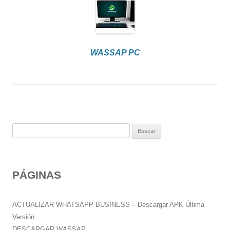
WASSAP PC
B
u
s
c
PÁGINAS
a
r
:
ACTUALIZAR WHATSAPP BUSINESS – Descargar APK Última
Versión
DESCARGAR WASSAP