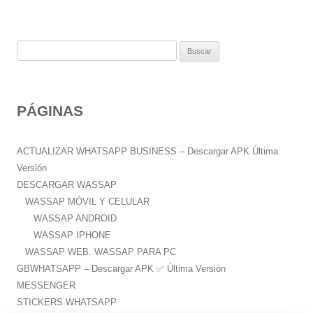
B
u
s
c
PÁGINAS
a
r
:
ACTUALIZAR WHATSAPP BUSINESS – Descargar APK Última
Versión
DESCARGAR WASSAP
WASSAP MÓVIL Y CELULAR
WASSAP ANDROID
WASSAP IPHONE
WASSAP WEB. WASSAP PARA PC
GBWHATSAPP – Descargar APK ✅️ Última Versión
MESSENGER
STICKERS WHATSAPP