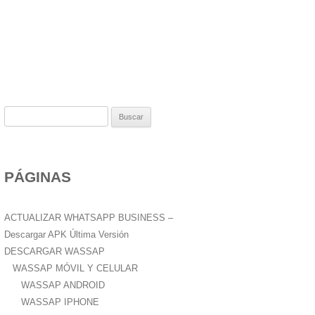
B
u
s
c
PÁGINAS
a
r
:
ACTUALIZAR WHATSAPP BUSINESS –
Descargar APK Última Versión
DESCARGAR WASSAP
WASSAP MÓVIL Y CELULAR
WASSAP ANDROID
WASSAP IPHONE