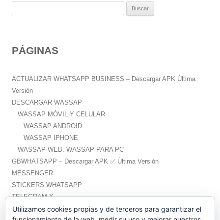
B
u
s
c
PÁGINAS
a
r
:
ACTUALIZAR WHATSAPP BUSINESS – Descargar APK Última
Versión
DESCARGAR WASSAP
WASSAP MÓVIL Y CELULAR
WASSAP ANDROID
WASSAP IPHONE
WASSAP WEB. WASSAP PARA PC
GBWHATSAPP – Descargar APK ✅️ Última Versión
MESSENGER
STICKERS WHATSAPP
TELEGRAM X
WHATSAPP PLUS – Descargar APK ✅️ Última Versión
Utilizamos cookies propias y de terceros para garantizar el
funcionamiento de la web, medir su uso y mejorar nuestros