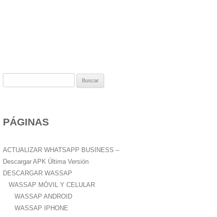
B
u
s
c
PÁGINAS
a
r
:
ACTUALIZAR WHATSAPP BUSINESS –
Descargar APK Última Versión
DESCARGAR WASSAP
WASSAP MÓVIL Y CELULAR
WASSAP ANDROID
WASSAP IPHONE