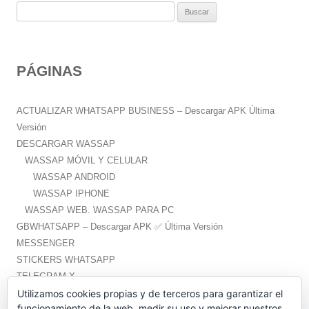
B
u
s
c
PÁGINAS
a
r
:
ACTUALIZAR WHATSAPP BUSINESS – Descargar APK Última
Versión
DESCARGAR WASSAP
WASSAP MÓVIL Y CELULAR
WASSAP ANDROID
WASSAP IPHONE
WASSAP WEB. WASSAP PARA PC
GBWHATSAPP – Descargar APK ✅️ Última Versión
MESSENGER
STICKERS WHATSAPP
TELEGRAM X
WHATSAPP PLUS – Descargar APK ✅️ Última Versión
Utilizamos cookies propias y de terceros para garantizar el
funcionamiento de la web, medir su uso y mejorar nuestros