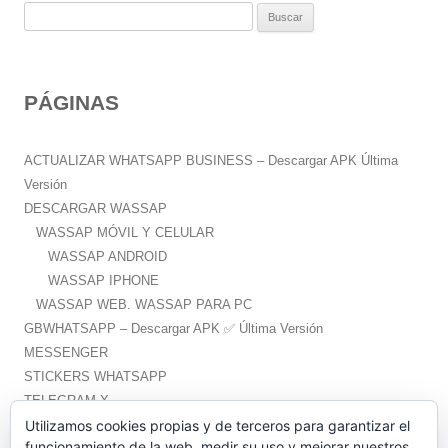
B
u
s
c
PÁGINAS
a
r
:
ACTUALIZAR WHATSAPP BUSINESS – Descargar APK Última
Versión
DESCARGAR WASSAP
WASSAP MÓVIL Y CELULAR
WASSAP ANDROID
WASSAP IPHONE
WASSAP WEB. WASSAP PARA PC
GBWHATSAPP – Descargar APK ✅️ Última Versión
MESSENGER
STICKERS WHATSAPP
TELEGRAM X
WHATSAPP PLUS – Descargar APK ✅️ Última Versión
Utilizamos cookies propias y de terceros para garantizar el
funcionamiento de la web, medir su uso y mejorar nuestros