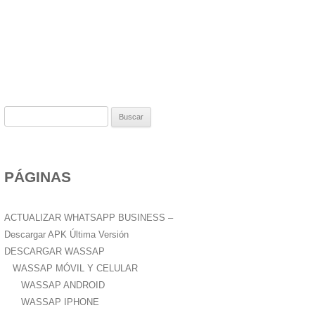
B
u
s
c
PÁGINAS
a
r
:
ACTUALIZAR WHATSAPP BUSINESS –
Descargar APK Última Versión
DESCARGAR WASSAP
WASSAP MÓVIL Y CELULAR
WASSAP ANDROID
WASSAP IPHONE