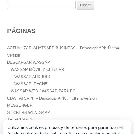
B
u
s
c
PÁGINAS
a
r
:
ACTUALIZAR WHATSAPP BUSINESS – Descargar APK Última
Versión
DESCARGAR WASSAP
WASSAP MÓVIL Y CELULAR
WASSAP ANDROID
WASSAP IPHONE
WASSAP WEB. WASSAP PARA PC
GBWHATSAPP – Descargar APK ✅️ Última Versión
MESSENGER
STICKERS WHATSAPP
TELEGRAM X
WHATSAPP PLUS – Descargar APK ✅️ Última Versión
Utilizamos cookies propias y de terceros para garantizar el
funcionamiento de la web, medir su uso y mejorar nuestros