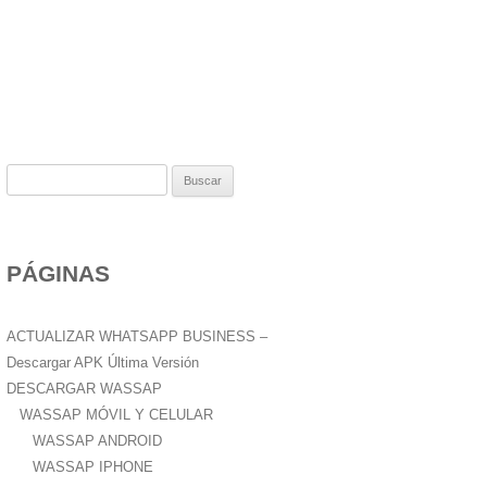
B
u
s
c
PÁGINAS
a
r
:
ACTUALIZAR WHATSAPP BUSINESS –
Descargar APK Última Versión
DESCARGAR WASSAP
WASSAP MÓVIL Y CELULAR
WASSAP ANDROID
WASSAP IPHONE