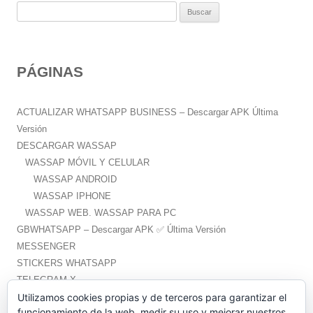
B
u
s
c
PÁGINAS
a
r
:
ACTUALIZAR WHATSAPP BUSINESS – Descargar APK Última
Versión
DESCARGAR WASSAP
WASSAP MÓVIL Y CELULAR
WASSAP ANDROID
WASSAP IPHONE
WASSAP WEB. WASSAP PARA PC
GBWHATSAPP – Descargar APK ✅️ Última Versión
MESSENGER
STICKERS WHATSAPP
TELEGRAM X
WHATSAPP PLUS – Descargar APK ✅️ Última Versión
Utilizamos cookies propias y de terceros para garantizar el
funcionamiento de la web, medir su uso y mejorar nuestros