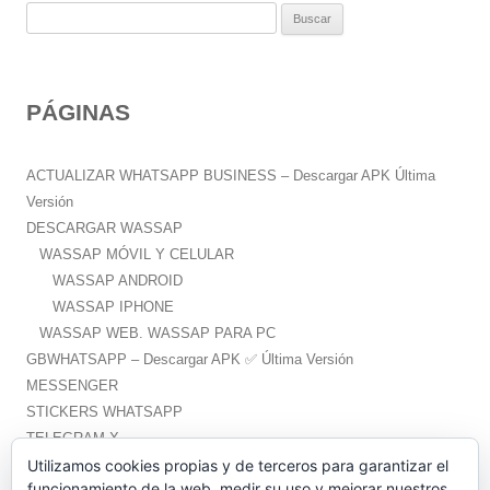
B
u
s
c
PÁGINAS
a
r
:
ACTUALIZAR WHATSAPP BUSINESS – Descargar APK Última
Versión
DESCARGAR WASSAP
WASSAP MÓVIL Y CELULAR
WASSAP ANDROID
WASSAP IPHONE
WASSAP WEB. WASSAP PARA PC
GBWHATSAPP – Descargar APK ✅️ Última Versión
MESSENGER
STICKERS WHATSAPP
TELEGRAM X
WHATSAPP PLUS – Descargar APK ✅️ Última Versión
Utilizamos cookies propias y de terceros para garantizar el
funcionamiento de la web, medir su uso y mejorar nuestros