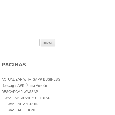
B
u
s
c
PÁGINAS
a
r
:
ACTUALIZAR WHATSAPP BUSINESS –
Descargar APK Última Versión
DESCARGAR WASSAP
WASSAP MÓVIL Y CELULAR
WASSAP ANDROID
WASSAP IPHONE